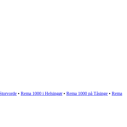
Storvorde
•
Rema 1000 i Helsingør
•
Rema 1000 på Tåsinge
•
Rema