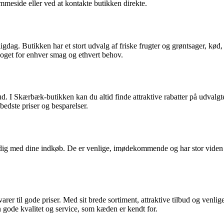
mmeside eller ved at kontakte butikken direkte.
dag. Butikken har et stort udvalg af friske frugter og grøntsager, kød,
noget for enhver smag og ethvert behov.
. I Skærbæk-butikken kan du altid finde attraktive rabatter på udvalgte
bedste priser og besparelser.
 dig med dine indkøb. De er venlige, imødekommende og har stor viden 
r til gode priser. Med sit brede sortiment, attraktive tilbud og venlige
ode kvalitet og service, som kæden er kendt for.