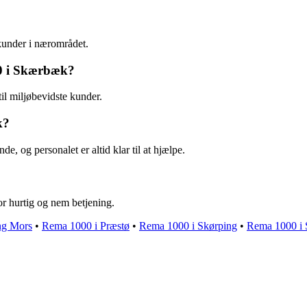
 kunder i nærområdet.
00 i Skærbæk?
il miljøbevidste kunder.
k?
og personalet er altid klar til at hjælpe.
or hurtig og nem betjening.
ng Mors
•
Rema 1000 i Præstø
•
Rema 1000 i Skørping
•
Rema 1000 i 