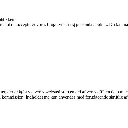
litikken.
ærer, at du accepterer vores brugervilkår og persondatapolitik. Du kan na
kter, der er købt via vores websted som en del af vores affilierede part
 få kommission. Indholdet må kun anvendes med forudgående skriftlig aft