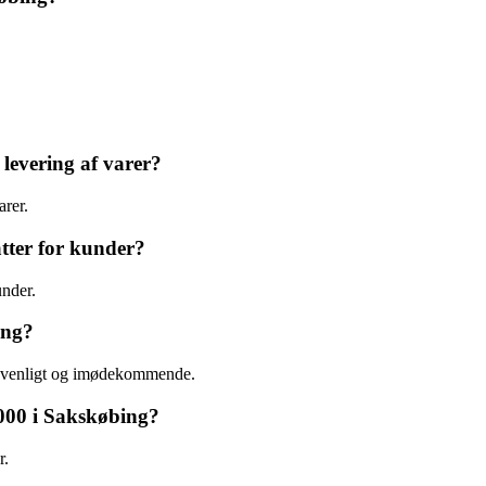
levering af varer?
arer.
tter for kunder?
under.
ing?
r venligt og imødekommende.
000 i Sakskøbing?
r.