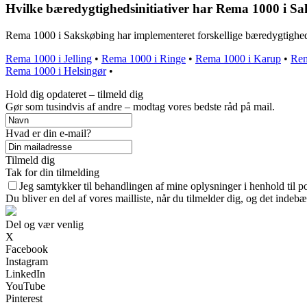
Hvilke bæredygtighedsinitiativer har Rema 1000 i S
Rema 1000 i Sakskøbing har implementeret forskellige bæredygtigheds
Rema 1000 i Jelling
•
Rema 1000 i Ringe
•
Rema 1000 i Karup
•
Rem
Rema 1000 i Helsingør
•
Hold dig opdateret – tilmeld dig
Gør som tusindvis af andre – modtag vores bedste råd på mail.
Hvad er din e-mail?
Tilmeld dig
Tak for din tilmelding
Jeg samtykker til behandlingen af mine oplysninger i henhold til po
Du bliver en del af vores mailliste, når du tilmelder dig, og det indeb
Del og vær venlig
X
Facebook
Instagram
LinkedIn
YouTube
Pinterest