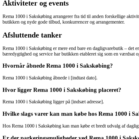
Aktiviteter og events
Rema 1000 i Sakskøbing arrangerer fra tid til anden forskellige aktivi
butikken og nyde gode tilbud, konkurrencer og arrangementer.
Afsluttende tanker
Rema 1000 i Sakskøbing er mere end bare en dagligvarebutik – det er en 
bæredygtighed og service har butikken etableret sig som en værdsat o
Hvornår åbnede Rema 1000 i Sakskøbing?
Rema 1000 i Sakskøbing åbnede i [indtast dato].
Hvor ligger Rema 1000 i Sakskøbing placeret?
Rema 1000 i Sakskøbing ligger på [indsæt adresse].
Hvilke slags varer kan man købe hos Rema 1000 i S
Hos Rema 1000 i Sakskøbing kan man købe et bredt udvalg af dagligva
Er der parkeringsmuligheder ved Rema 1000 i Saks