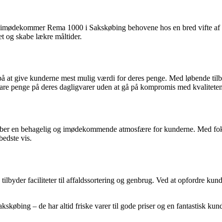
t, imødekommer Rema 1000 i Sakskøbing behovene hos en bred vifte af ku
et og skabe lækre måltider.
 at give kunderne mest mulig værdi for deres penge. Med løbende tilbud
pare penge på deres dagligvarer uden at gå på kompromis med kvaliteten
er en behagelig og imødekommende atmosfære for kunderne. Med fokus p
edste vis.
yder faciliteter til affaldssortering og genbrug. Ved at opfordre kundern
akskøbing – de har altid friske varer til gode priser og en fantastisk kun