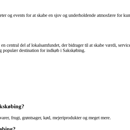
teter og events for at skabe en sjov og underholdende atmosfære for kun
central del af lokalsamfundet, der bidrager til at skabe værdi, service o
g populær destination for indkøb i Sakskøbing.
akskøbing?
rer, frugt, grøntsager, kød, mejeriprodukter og meget mere.
købing?