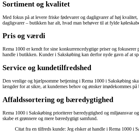
Sortiment og kvalitet
Med fokus på at levere friske fødevarer og dagligvarer af høj kvalite
dagligvarer – butikken har alt, hvad man behøver til at fylde køleskab
Pris og værdi
Rema 1000 er kendt for sine konkurrencedygtige priser og fokuserer på
handle i butikken. Kunder i Sakskøbing kan derfor nyde gavn af at s
Service og kundetilfredshed
Den venlige og hjælpsomme betjening i Rema 1000 i Sakskøbing skab
længder for at sikre, at kundernes behov og ønsker imødekommes på b
Affaldssortering og bæredygtighed
Rema 1000 i Sakskøbing prioriterer bæredygtighed og miljøansvar og tilb
skabe et grønnere og mere bæredygtigt samfund.
Citat fra en tilfreds kunde: Jeg elsker at handle i Rema 1000 i S