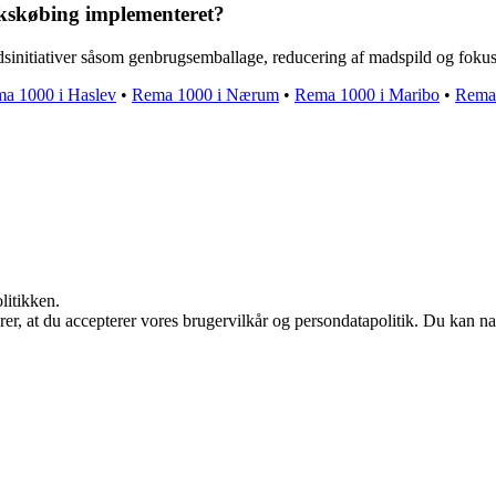
akskøbing implementeret?
initiativer såsom genbrugsemballage, reducering af madspild og fokus 
a 1000 i Haslev
•
Rema 1000 i Nærum
•
Rema 1000 i Maribo
•
Rema
litikken.
ærer, at du accepterer vores brugervilkår og persondatapolitik. Du kan na