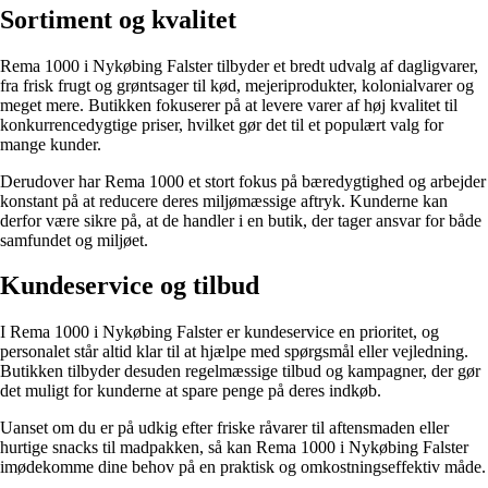
Sortiment og kvalitet
Rema 1000 i Nykøbing Falster tilbyder et bredt udvalg af dagligvarer,
fra frisk frugt og grøntsager til kød, mejeriprodukter, kolonialvarer og
meget mere. Butikken fokuserer på at levere varer af høj kvalitet til
konkurrencedygtige priser, hvilket gør det til et populært valg for
mange kunder.
Derudover har Rema 1000 et stort fokus på bæredygtighed og arbejder
konstant på at reducere deres miljømæssige aftryk. Kunderne kan
derfor være sikre på, at de handler i en butik, der tager ansvar for både
samfundet og miljøet.
Kundeservice og tilbud
I Rema 1000 i Nykøbing Falster er kundeservice en prioritet, og
personalet står altid klar til at hjælpe med spørgsmål eller vejledning.
Butikken tilbyder desuden regelmæssige tilbud og kampagner, der gør
det muligt for kunderne at spare penge på deres indkøb.
Uanset om du er på udkig efter friske råvarer til aftensmaden eller
hurtige snacks til madpakken, så kan Rema 1000 i Nykøbing Falster
imødekomme dine behov på en praktisk og omkostningseffektiv måde.