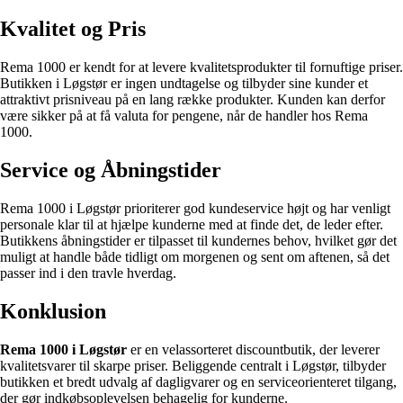
Kvalitet og Pris
Rema 1000 er kendt for at levere kvalitetsprodukter til fornuftige priser.
Butikken i Løgstør er ingen undtagelse og tilbyder sine kunder et
attraktivt prisniveau på en lang række produkter. Kunden kan derfor
være sikker på at få valuta for pengene, når de handler hos Rema
1000.
Service og Åbningstider
Rema 1000 i Løgstør prioriterer god kundeservice højt og har venligt
personale klar til at hjælpe kunderne med at finde det, de leder efter.
Butikkens åbningstider er tilpasset til kundernes behov, hvilket gør det
muligt at handle både tidligt om morgenen og sent om aftenen, så det
passer ind i den travle hverdag.
Konklusion
Rema 1000 i Løgstør
er en velassorteret discountbutik, der leverer
kvalitetsvarer til skarpe priser. Beliggende centralt i Løgstør, tilbyder
butikken et bredt udvalg af dagligvarer og en serviceorienteret tilgang,
der gør indkøbsoplevelsen behagelig for kunderne.