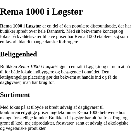
Rema 1000 i Løgstør
Rema 1000 i Løgstør
er en del af den populære discountkæde, der har
butikker spredt over hele Danmark. Med sit bekvemme koncept og
fokus på kvalitetsvarer til lave priser har Rema 1000 etableret sig som
en favorit blandt mange danske forbrugere.
Beliggenhed
Butikken
Rema 1000 i Løgstør
ligger centralt i Løgstør og er nem at nå
til for både lokale indbyggere og besøgende i området. Den
lettilgængelige placering gør det bekvemt at handle ind og få de
dagligvarer, man har brug for.
Sortiment
Med fokus på at tilbyde et bredt udvalg af dagligvarer til
konkurrencedygtige priser imødekommer Rema 1000 behovene hos
mange forskellige kunder. Butikken i Løgstør har alt fra frisk frugt og
grønt til kød, mejeriprodukter, frostvarer, samt et udvalg af økologiske
og vegetariske produkter.