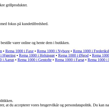
re grillprodukter.
ed fokus på kundetilfredshed.
estille varer online og hente dem i butikken.
em
•
Rema 1000 i Faxe
•
Rema 1000 i Nyborg
•
Rema 1000 i Frederiks
i Hjørring
•
Rema 1000 i Helsingør
•
Rema 1000 i Ølgod
•
Rema 1000 
 i Aarup
•
Rema 1000 i Gentofte
•
Rema 1000 i Farsø
•
Rema 1000 i 
litikken.
ærer, at du accepterer vores brugervilkår og persondatapolitik. Du kan na