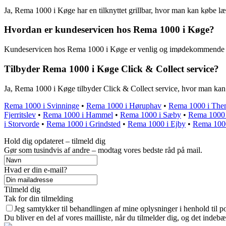
Ja, Rema 1000 i Køge har en tilknyttet grillbar, hvor man kan købe læk
Hvordan er kundeservicen hos Rema 1000 i Køge?
Kundeservicen hos Rema 1000 i Køge er venlig og imødekommende m
Tilbyder Rema 1000 i Køge Click & Collect service?
Ja, Rema 1000 i Køge tilbyder Click & Collect service, hvor man kan b
Rema 1000 i Svinninge
•
Rema 1000 i Høruphav
•
Rema 1000 i Th
Fjerritslev
•
Rema 1000 i Hammel
•
Rema 1000 i Sæby
•
Rema 1000 
i Storvorde
•
Rema 1000 i Grindsted
•
Rema 1000 i Ejby
•
Rema 1000
Hold dig opdateret – tilmeld dig
Gør som tusindvis af andre – modtag vores bedste råd på mail.
Hvad er din e-mail?
Tilmeld dig
Tak for din tilmelding
Jeg samtykker til behandlingen af mine oplysninger i henhold til po
Du bliver en del af vores mailliste, når du tilmelder dig, og det indeb