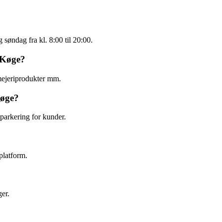
 søndag fra kl. 8:00 til 20:00.
 Køge?
mejeriprodukter mm.
Køge?
arkering for kunder.
platform.
er.