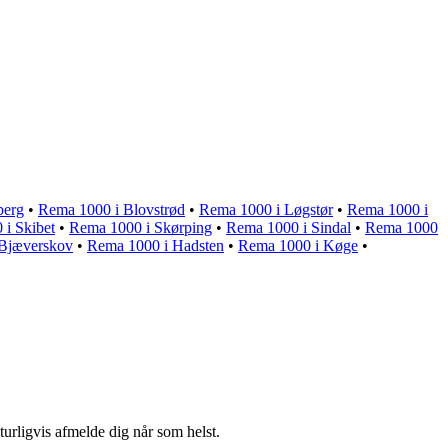
berg
•
Rema 1000 i Blovstrød
•
Rema 1000 i Løgstør
•
Rema 1000 i
i Skibet
•
Rema 1000 i Skørping
•
Rema 1000 i Sindal
•
Rema 1000
Bjæverskov
•
Rema 1000 i Hadsten
•
Rema 1000 i Køge
•
turligvis afmelde dig når som helst.